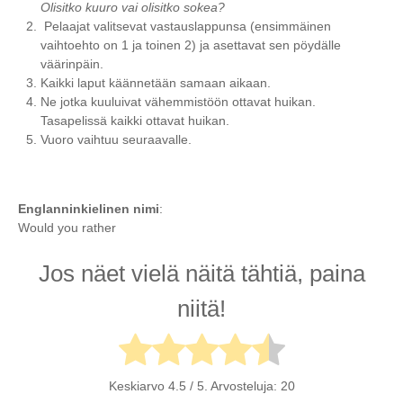
Olisitko kuuro vai olisitko sokea?
Pelaajat valitsevat vastauslappunsa (ensimmäinen
vaihtoehto on 1 ja toinen 2) ja asettavat sen pöydälle
väärinpäin.
Kaikki laput käännetään samaan aikaan.
Ne jotka kuuluivat vähemmistöön ottavat huikan.
Tasapelissä kaikki ottavat huikan.
Vuoro vaihtuu seuraavalle.
Englanninkielinen nimi
:
Would you rather
Jos näet vielä näitä tähtiä, paina
niitä!
Keskiarvo
4.5
/ 5. Arvosteluja:
20