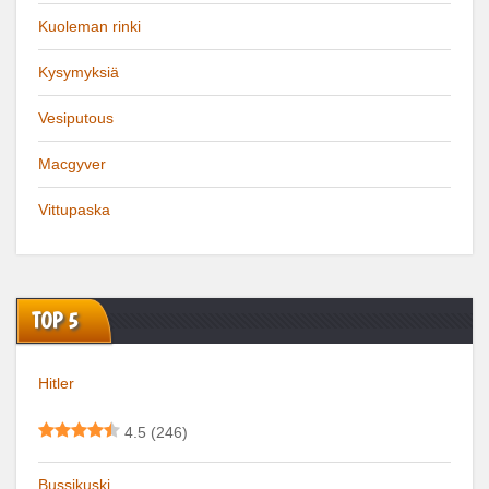
Kuoleman rinki
Kysymyksiä
Vesiputous
Macgyver
Vittupaska
TOP 5
Hitler
4.5
(246)
Bussikuski