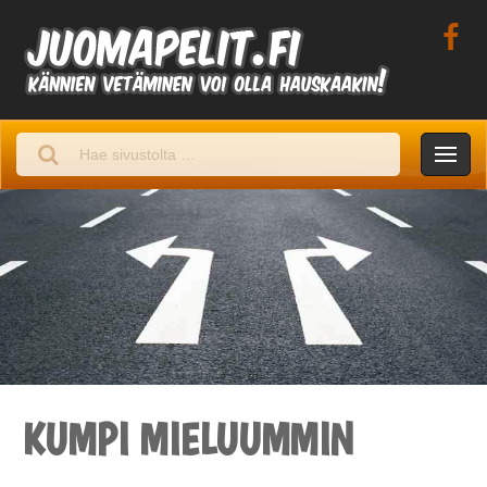
Skip
to
content
Juomapelit.fi
Kännien vetäminen voi olla hauskaakin!
Hae
sivustolta
...:
KUMPI MIELUUMMIN