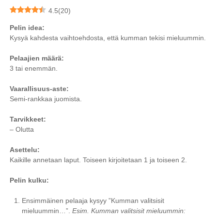
4.5
(
20
)
Pelin idea:
Kysyä kahdesta vaihtoehdosta, että kumman tekisi mieluummin.
Pelaajien määrä:
3 tai enemmän.
Vaarallisuus-aste:
Semi-rankkaa juomista.
Tarvikkeet:
– Olutta
Asettelu:
Kaikille annetaan laput. Toiseen kirjoitetaan 1 ja toiseen 2.
Pelin kulku:
Ensimmäinen pelaaja kysyy ”Kumman valitsisit
mieluummin…”.
Esim. Kumman valitsisit mieluummin: