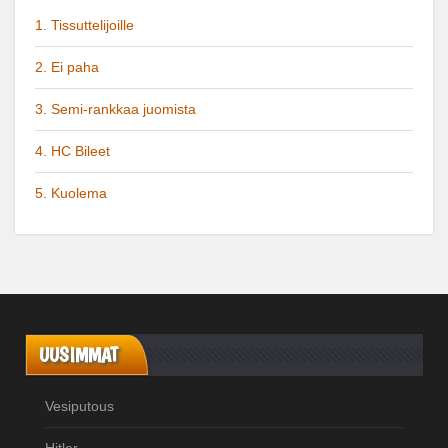
1. Tissuttelijoille
2. Ei paha
3. Semi-rankkaa juomista
4. HC Bileet
5. Kuolema
UUSIMMAT
Vesiputous
Hitler