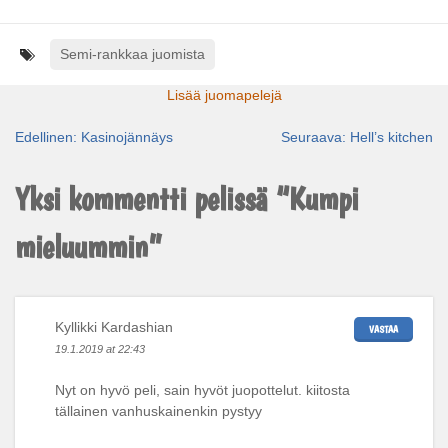
Semi-rankkaa juomista
Lisää juomapelejä
Edellinen:
Kasinojännäys
Seuraava:
Hell’s kitchen
Artikkelien
selaus
Yksi kommentti pelissä “
Kumpi
mieluummin
”
Kyllikki Kardashian
VASTAA
19.1.2019 at 22:43
Nyt on hyvö peli, sain hyvöt juopottelut. kiitosta
tällainen vanhuskainenkin pystyy