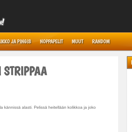
IKKO JA PINGIS
NOPPAPELIT
MUUT
RANDOM
I STRIPPAA
a kännissä alasti. Pelissä heitellään kolikkoa ja joko