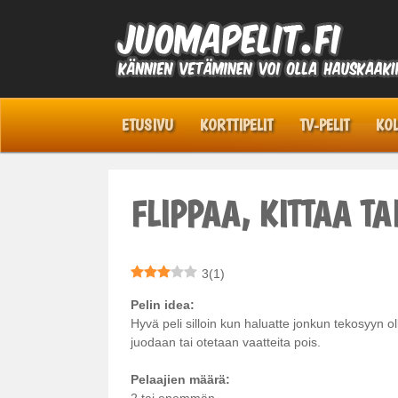
Skip
to
content
Juomapelit.fi
Kännien vetäminen voi olla hauskaakin!
ETUSIVU
KORTTIPELIT
TV-PELIT
KOL
FLIPPAA, KITTAA TA
3
(
1
)
Pelin
idea:
Hyvä peli silloin kun haluatte jonkun tekosyyn oll
juodaan tai otetaan vaatteita pois.
Pelaajien määrä:
2 tai enemmän.