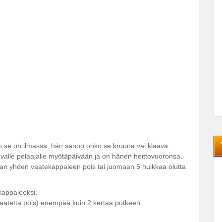
n se on ilmassa, hän sanoo onko se kruuna vai klaava.
valle pelaajalle myötäpäivään ja on hänen heittovuoronsa.
maan yhden vaatekappaleen pois tai juomaan 5 huikkaa olutta
kappaleeksi.
vaatetta pois) enempää kuin 2 kertaa putkeen.