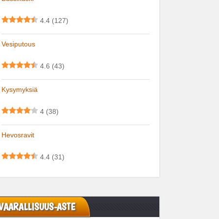
4.4
(127)
Vesiputous
4.6
(43)
Kysymyksiä
4
(38)
Hevosravit
4.4
(31)
VAARALLISUUS-ASTE