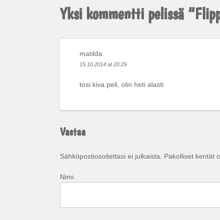
selaus
Yksi kommentti pelissä “
Flip
matilda
15.10.2014 at 20:29
tosi kiva peli, olin heti alasti
Vastaa
Sähköpostiosoitettasi ei julkaista.
Pakolliset kentät 
Nimi