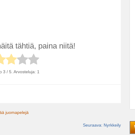
äitä tähtiä, paina niitä!
vo
3
/ 5. Arvosteluja:
1
sää juomapelejä
Seuraava:
Nyrkkeily