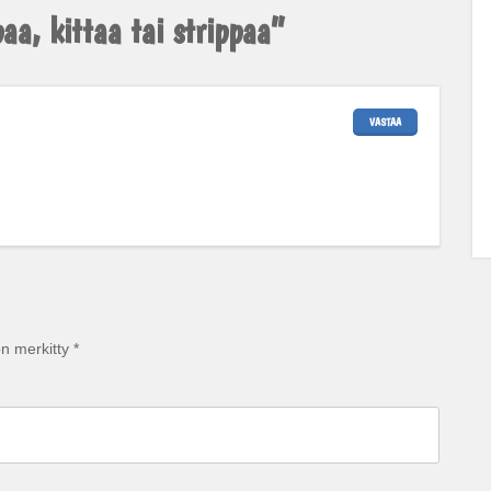
paa, kittaa tai strippaa
”
VASTAA
on merkitty
*