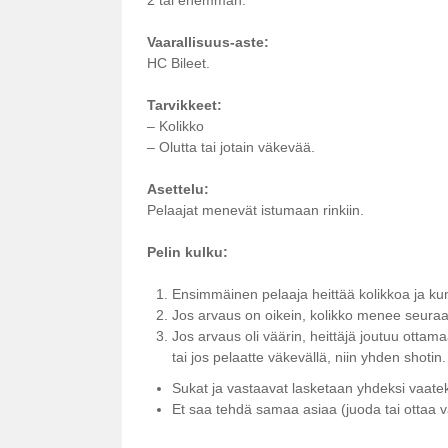
Vaarallisuus-aste:
HC Bileet.
Tarvikkeet:
– Kolikko
– Olutta tai jotain väkevää.
Asettelu:
Pelaajat menevät istumaan rinkiin.
Pelin kulku:
Ensimmäinen pelaaja heittää kolikkoa ja ku
Jos arvaus on oikein, kolikko menee seuraa
Jos arvaus oli väärin, heittäjä joutuu otta
tai jos pelaatte väkevällä, niin yhden shotin.
Sukat ja vastaavat lasketaan yhdeksi vaate
Et saa tehdä samaa asiaa (juoda tai ottaa 