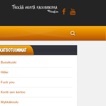
KATSOTUIMMAT
Bussikuski
Hitler
Fuck you
Kortit sen kertoo
Mykkäkoulu