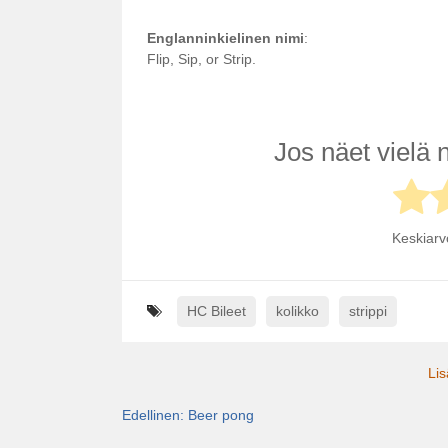
Englanninkielinen nimi
:
Flip, Sip, or Strip.
Jos näet vielä n
Keskiar
HC Bileet
kolikko
strippi
Li
Edellinen:
Beer pong
Artikkelien