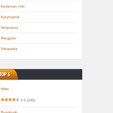
Kuoleman rinki
Kysymyksiä
Vesiputous
Macgyver
Vittupaska
TOP 5
Hitler
4.5
(246)
Bussikuski